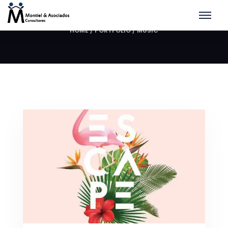
Music
HOME
/
PORTFOLIO
/
MUSIC