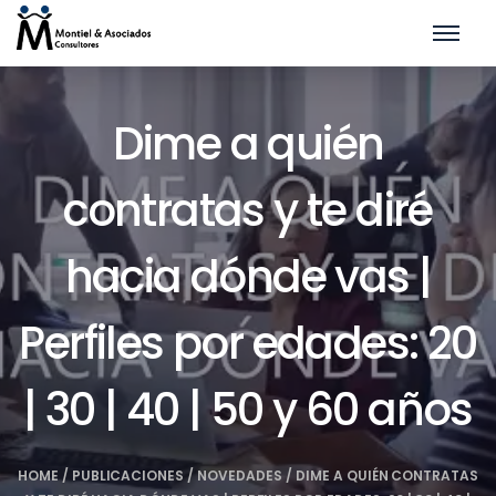
Dime a quién
contratas y te diré
hacia dónde vas |
Perfiles por edades: 20
| 30 | 40 | 50 y 60 años
HOME
/
PUBLICACIONES
/
NOVEDADES
/
DIME A QUIÉN CONTRATAS